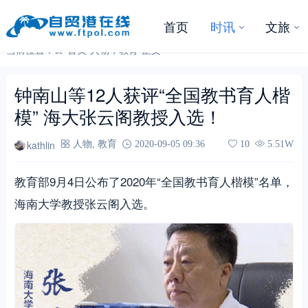
首页
时讯
文旅
当前位置：
首页
-
人物
，
教育
-
正文
​钟南山等12人获评“全国教书育人楷
模” 海大张云阁教授入选！ ​
kathlin
人物
,
教育
2020-09-05 09:36
10
5.51W
教育部9月4日公布了2020年“全国教书育人楷模”名单，
海南大学教授张云阁入选。