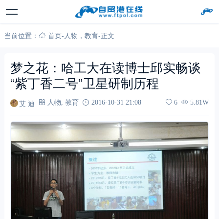
当前位置：
首页
-
人物
，
教育
-
正文
梦之花：哈工大在读博士邱实畅谈
“紫丁香二号”卫星研制历程
艾 迪
人物
,
教育
2016-10-31 21:08
6
5.81W