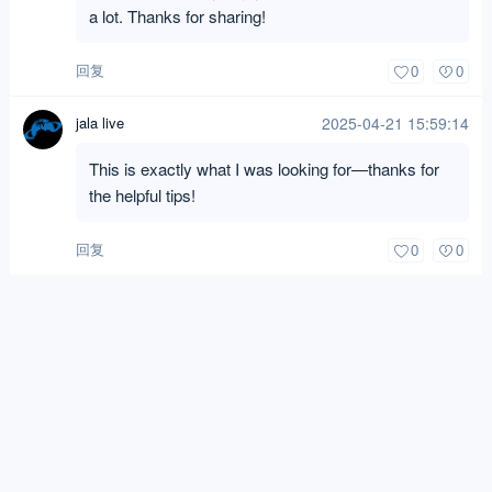
a lot. Thanks for sharing!
回复
0
0
jala live
2025-04-21 15:59:14
This is exactly what I was looking for—thanks for
the helpful tips!
回复
0
0
Phim sex clip sex Việt Nam
2025-04-21 20:59:06
Phim sex clip sex Việt Nam
回复
0
0
slot gacor
2025-04-21 21:13:29