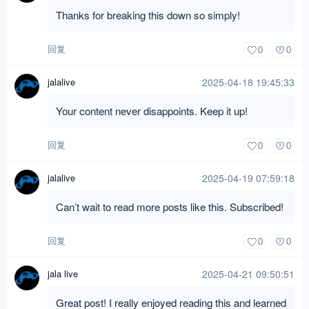
Thanks for breaking this down so simply!
回复
0
0
jalalive
2025-04-18 19:45:33
Your content never disappoints. Keep it up!
回复
0
0
jalalive
2025-04-19 07:59:18
Can’t wait to read more posts like this. Subscribed!
回复
0
0
jala live
2025-04-21 09:50:51
Great post! I really enjoyed reading this and learned