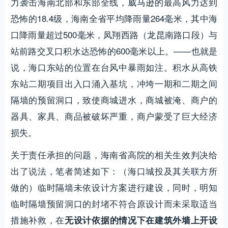
力袭击海南北部和东部全线，威马逊的最高风力达到
恐怖的18.4级，海南全省平均降雨量264毫米，其中海
口降雨量超过500毫米，凤翔西路（龙昆南路口段）与
站前路交叉口积水达恐怖的600毫米以上。——也就是
说，海口东站的位置在台风中暴雨如注。积水从高铁
东站二期项目出入口涌入基坑，冲垮一期和二期之间
隔墙的预留洞口，致使商城进水，商城被淹、商户的
器具、家具、商品被破坏严重，商户蒙受了巨大经济
损失。
关于责任承担的问题，海南省高院的相关生效判决给
出了说法，笔者简述如下：（海口城投及其关联方所
做的）临时隔墙未依设计方案进行建设，同时，明知
临时隔墙预留洞口的封堵不符合原设计而未采取适当
措施补救，在
无设计依据的情况下在建筑外墙上开设