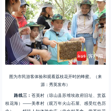
图为市民游客体验和观看荔枝花开时的蜂蜜。（来
源：秀英发布）
苍英村（琼山县苏维埃政府旧址、赏荔
路线三：
枝花海）——美孝村（观万年火山石屋、感受红色历
史）——鲜味人知体验农庄（尝乡村美食、赏荔枝花