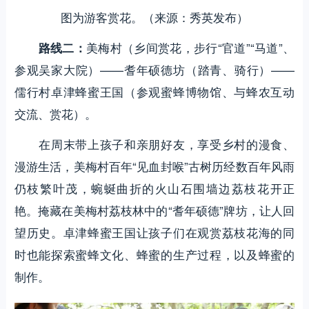
图为游客赏花。（来源：秀英发布）
美梅村（乡间赏花，步行“官道”“马道”、
路线二：
参观吴家大院）——耆年硕德坊（踏青、骑行）——
儒行村卓津蜂蜜王国（参观蜜蜂博物馆、与蜂农互动
交流、赏花）。
在周末带上孩子和亲朋好友，享受乡村的漫食、
漫游生活，美梅村百年“见血封喉”古树历经数百年风雨
仍枝繁叶茂，蜿蜒曲折的火山石围墙边荔枝花开正
艳。掩藏在美梅村荔枝林中的“耆年硕德”牌坊，让人回
望历史。卓津蜂蜜王国让孩子们在观赏荔枝花海的同
时也能探索蜜蜂文化、蜂蜜的生产过程，以及蜂蜜的
制作。