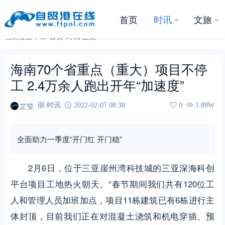
首页
时讯
文旅
当前位置：
首页
-
时讯
-
正文
海南70个省重点（重大）项目不停
工 2.4万余人跑出开年“加速度”
芷莹
时讯
2022-02-07 08:38
0
1.89W
全面助力一季度“开门红 开门稳”
2月6日，位于三亚崖州湾科技城的三亚深海科创
平台项目工地热火朝天。“春节期间我们共有120位工
人和管理人员加班加点，项目11栋建筑已有6栋进行主
体封顶，目前我们正在对混凝土浇筑和机电穿插、预